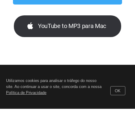
YouTube to MP3 para Mac
Utilizamos cookies para analisar o tráfego do nosso
site. Ao continuar a usar o site, concorda com a nossa
OK
Política de Privacidade
© 2026, DIGITAL WAVE LTD.
Todas as marcas registadas aqui
mencionadas são propriedade dos seus respectivos
proprietários
Ajuda técnica
,
Para consultas comerciais
,
Termos de
utilização
,
Privacidade
,
GDPR
,
EULA
,
Descargas