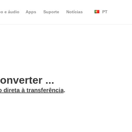
eo e áudio
Apps
Suporte
Notícias
PT
nverter ...
o direta à transferência
.