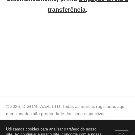
transferência
.
© 2026, DIGITAL WAVE LTD.
Todas as marcas registadas aqui
mencionadas são propriedade dos seus respectivos
proprietários
Utilizamos cookies para analisar o tráfego do nosso
Ajuda técnica
,
Para consultas comerciais
,
Termos de
site. Ao continuar a usar o site, concorda com a nossa