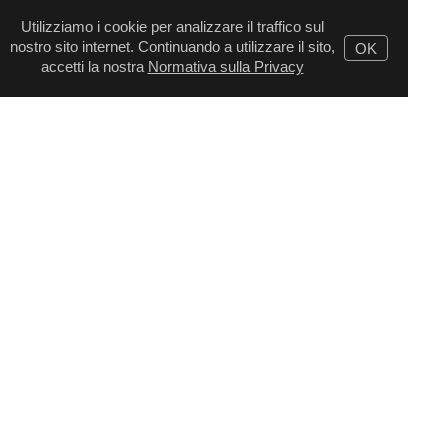
Utilizziamo i cookie per analizzare il traffico sul
nostro sito internet. Continuando a utilizzare il sito,
OK
accetti la nostra
Normativa sulla Privacy
© 2026, DIGITAL WAVE LTD.
Tutti i marchi citati sono esclusiva
dei rispettivi proprietari
Supporto tecnico
Per richieste commerciali
Termini
,
,