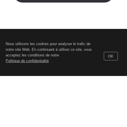
Nous utilisons les cookies pour analyser le trafic de
notre site Web. En continuant à utiliser ce site, vous
acceptez les conditions de notre
OK
Politique de confidentialité
© 2026, DIGITAL WAVE LTD.
Toutes les marques citées ici sont
la propriété exclusive de leurs propriétaires respectifs
Support technique
,
Pour demandes commerciales
,
Conditions d'utilisation
,
Confidentialité
,
GDPR
,
EULA
,
Téléchargements