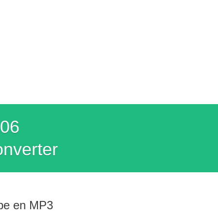
.
006
nverter
ube en MP3