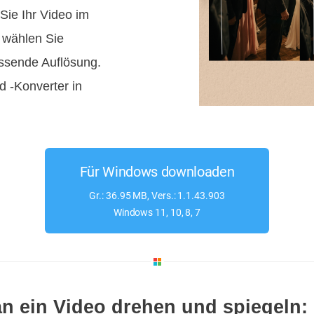
Sie Ihr Video im
d wählen Sie
ssende Auflösung.
d -Konverter in
Für Windows downloaden
Gr.: 36.95 MB, Vers.: 1.1.43.903
Windows 11, 10, 8, 7
n ein Video drehen und spiegeln: