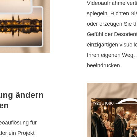
Videoaufnahme verti
spiegeln. Richten S
oder erzeugen Sie d
Gefühl der Desorien
einzigartigen visuell
Ihren eigenen Weg,
beeindrucken.
ung ändern
ren
eoauflösung für
er ein Projekt