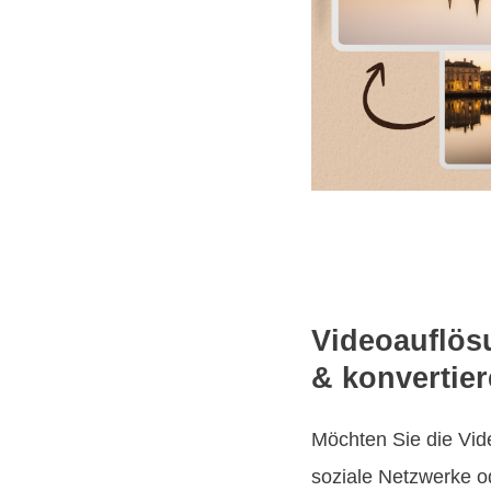
Videoauflös
& konvertie
Möchten Sie die Vid
soziale Netzwerke od