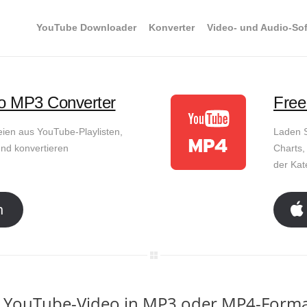
YouTube Downloader
Konverter
Video- und Audio-So
o MP3 Converter
Free
eien aus YouTube-Playlisten,
Laden S
nd konvertieren
Charts,
der Kat
n
 YouTube-Video in MP3 oder MP4-Form