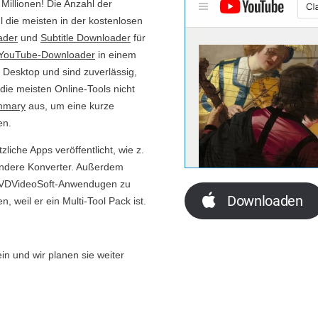
 Millionen! Die Anzahl der
 die meisten in der kostenlosen
ader
und
Subtitle Downloader
für
 YouTube-Downloader
in einem
ür Desktop und sind zuverlässig,
 die meisten Online-Tools nicht
mmary
aus, um eine kurze
en.
liche Apps veröffentlicht, wie z.
ndere Konverter. Außerdem
e DVDVideoSoft-Anwendugen zu
Downloaden
, weil er ein Multi-Tool Pack ist.
in und wir planen sie weiter