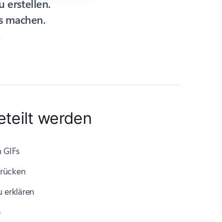
 erstellen.
os machen.
.
eteilt werden
n GIFs
drücken
u erklären
e