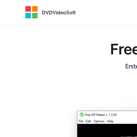
DVDVideoSoft
Fre
Erst