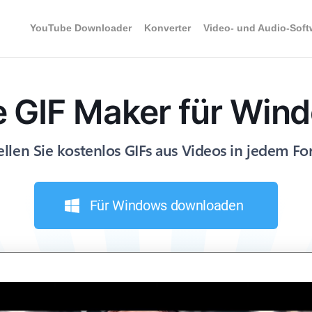
YouTube Downloader
Konverter
Video- und Audio-Soft
e GIF Maker für Win
ellen Sie kostenlos GIFs aus Videos in jedem F
Für Windows downloaden