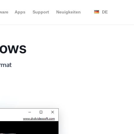
ware
Apps
Support
Neuigkeiten
DE
dows
ormat