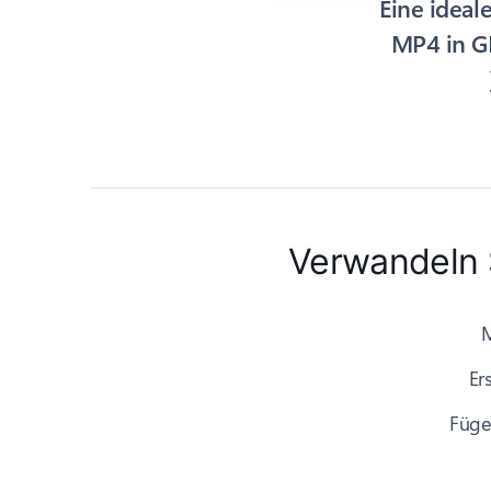
Eine ideal
MP4 in GI
Verwandeln S
M
Er
Fügen