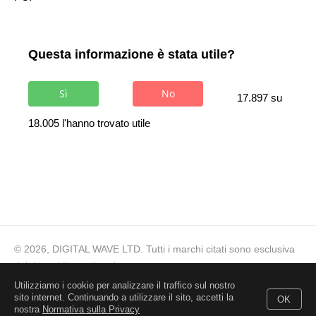
Questa informazione è stata utile?
Sì
No
17.897 su
18.005 l'hanno trovato utile
© 2026, DIGITAL WAVE LTD.
Tutti i marchi citati sono esclusiva
dei rispettivi proprietari
Utilizziamo i cookie per analizzare il traffico sul nostro
Supporto tecnico
,
Per richieste commerciali
,
Termini d'uso
,
sito internet. Continuando a utilizzare il sito, accetti la
OK
Privacy
,
GDPR
,
EULA
,
Download
nostra
Normativa sulla Privacy