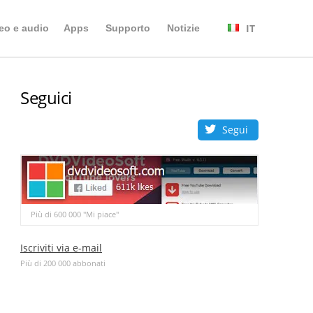
IT
eo e audio
Apps
Supporto
Notizie
Seguici
Segui
Più di 600 000 "Mi piace"
Iscriviti via e-mail
Più di 200 000 abbonati