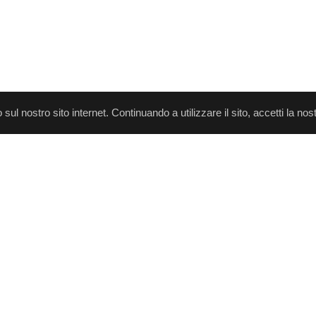
o sul nostro sito internet. Continuando a utilizzare il sito, accetti la nos
sclusiva dei rispettivi proprietari
ini d'uso
Privacy
GDPR
EULA
Download
,
,
,
,