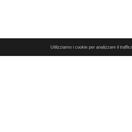
Utilizziamo i cookie per analizzare il traffic
© 2026, DIGITAL WAVE LTD.
Tutti i marchi citati sono e
Supporto tecnico
Per richieste commerciali
Term
,
,