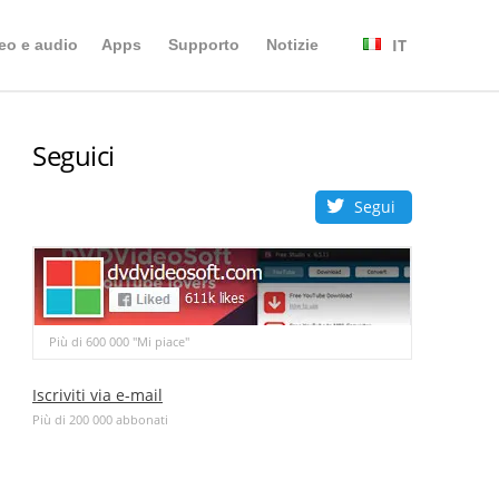
IT
eo e audio
Apps
Supporto
Notizie
Seguici
Segui
Più di 600 000 "Mi piace"
Iscriviti via e-mail
Più di 200 000 abbonati