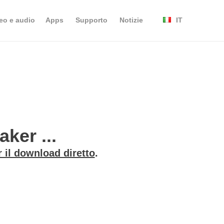
eo e audio
Apps
Supporto
Notizie
IT
ker ...
r il download diretto
.