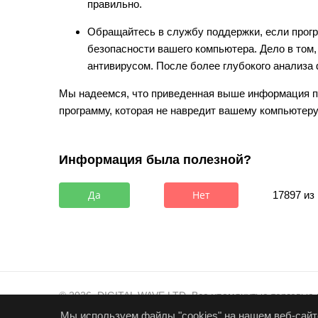
правильно.
Обращайтесь в службу поддержки, если прог
безопасности вашего компьютера. Дело в том,
антивирусом. После более глубокого анализа
Мы надеемся, что приведенная выше информация п
программу, которая не навредит вашему компьютеру
Информация была полезной?
Да
Нет
17897 из
© 2026, DIGITAL WAVE LTD.
Все упомянутые торговые 
Служба технической поддержки
,
Для деловых предл
Мы используем файлы "cookies" на нашем веб-сайт