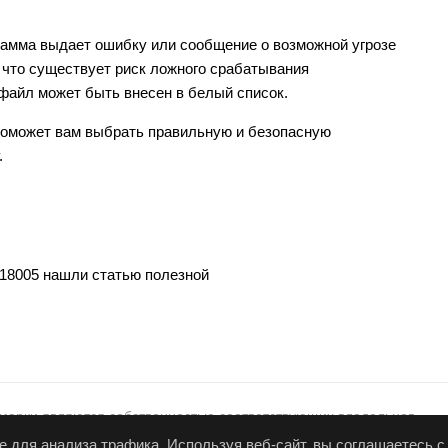
рамма выдает ошибку или сообщение о возможной угрозе
 что существует риск ложного срабатывания
 файл может быть внесен в белый список.
оможет вам выбрать правильную и безопасную
.
 18005 нашли статью полезной
марки являются собственностью соответствующих владельцев
ожений
,
Условия использования
,
Конфиденциальность
,
GDPR
,
е для анализа трафика. Используя веб-сайт, вы соглашаетесь 