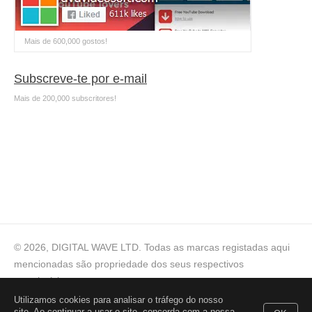
Mais de 600,000 gostos!
Subscreve-te por e-mail
Mais de 200,000 subscritores!
© 2026, DIGITAL WAVE LTD.
Todas as marcas registadas aqui
mencionadas são propriedade dos seus respectivos
proprietários
Utilizamos cookies para analisar o tráfego do nosso
Ajuda técnica
,
Para consultas comerciais
,
Termos de
site. Ao continuar a usar o site, concorda com a nossa