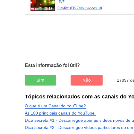
Esta informação foi útil?
Sim
Não
17897 de
Tópicos relacionados com as canais do Y
O que é um Canal do YouTube?
As 100 principais canais do YouTube.
Dica secreta #1 - Descarregue apenas vídeos novos de 
Dica secreta #2 - Descarregue vídeos particulares de u