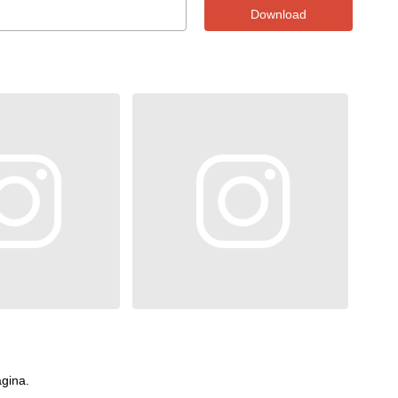
Download
ágina.