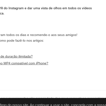
rfil do Instagram e dar uma vista de olhos em todos os vídeos
ca.
tagram todos os dias e recomende-o aos seus amigos!
omo pode fazê-lo nos artigos:
de duração ilimitada?
deo MP4 compatível com iPhone?
 aqui mencionadas são propriedade dos seus respectivos proprietário
ilização
,
Privacidade
,
GDPR
,
EULA
,
Descargas
áfego do nosso site. Ao continuar a usar o site, concorda com a noss