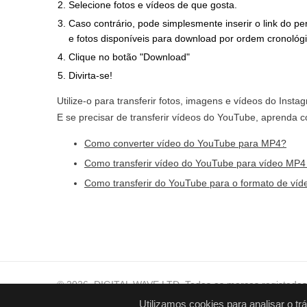
Selecione fotos e vídeos de que gosta.
Caso contrário, pode simplesmente inserir o link do pe
e fotos disponíveis para download por ordem cronológi
Clique no botão "Download"
Divirta-se!
Utilize-o para transferir fotos, imagens e vídeos do Ins
E se precisar de transferir vídeos do YouTube, aprenda c
Como converter vídeo do YouTube para MP4?
Como transferir vídeo do YouTube para vídeo MP4 
Como transferir do YouTube para o formato de ví
© 2026, DIGITAL WAVE LTD.
Todas as marcas registadas
Ajuda técnica
,
Para consultas comerciais
,
Termos de ut
Utilizamos cookies para analisar o tr