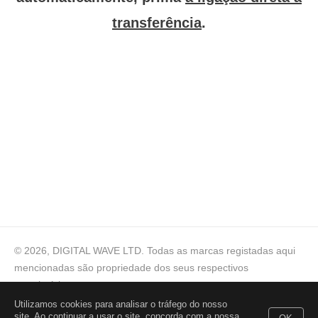
transferência
.
© 2026, DIGITAL WAVE LTD.
Todas as marcas registadas aqui
mencionadas são propriedade dos seus respectivos
proprietários
Utilizamos cookies para analisar o tráfego do nosso
Ajuda técnica
,
Para consultas comerciais
,
Termos de
site. Ao continuar a usar o site, concorda com a nossa