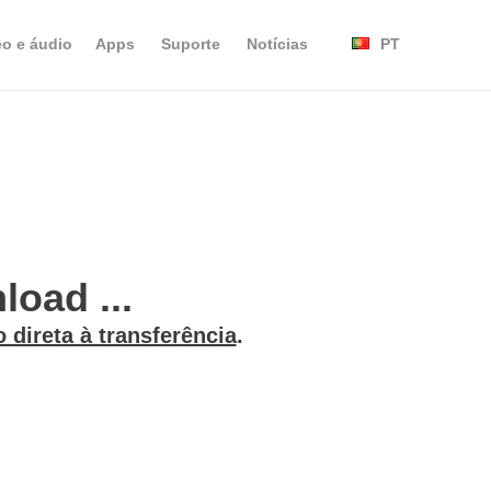
eo e áudio
Apps
Suporte
Notícias
PT
load ...
o direta à transferência
.