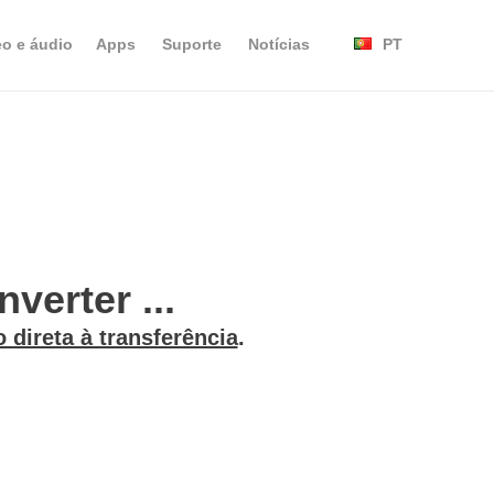
eo e áudio
Apps
Suporte
Notícias
PT
verter ...
o direta à transferência
.