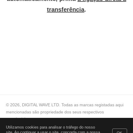
transferência
.
© 2026, DIGITAL WAVE LTD.
Todas as marcas registadas aqui
mencionadas são propriedade dos seus respectivos
proprietários
Utilizamos cookies para analisar o tráfego do nosso
Ajuda técnica
,
Para consultas comerciais
,
Termos de
site. Ao continuar a usar o site, concorda com a nossa