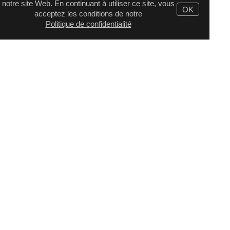
notre site Web. En continuant à utiliser ce site, vous
OK
acceptez les conditions de notre
Politique de confidentialité
© 2026, DIGITAL WAVE LTD.
Toutes les marques citées ici sont
la propriété exclusive de leurs propriétaires respectifs