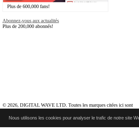
Plus de 600,000 fans!
Abonnez-vous aux actualités
Plus de 200,000 abonnés!
© 2026, DIGITAL WAVE LTD.
Toutes les marques citées ici sont
la propriété exclusive de leurs propriétaires respectifs
Support technique
,
Pour demandes commerciales
,
Conditions
Nous utilisons les cookies pour analyser le trafic de notre site W
d'utilisation
,
Confidentialité
,
GDPR
,
EULA
,
Téléchargements