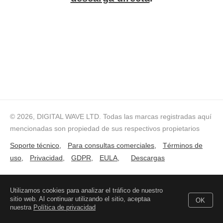
© 2026, DIGITAL WAVE LTD.
Todas las marcas registradas aquí
mencionadas son propiedad de sus respectivos propietarios
Soporte técnico
,
Para consultas comerciales
,
Términos de
uso
,
Privacidad
,
GDPR
,
EULA
,
Descargas
Utilizamos cookies para analizar el tráfico de nuestro
sitio web. Al continuar utilizando el sitio, aceptaa
OK
nuestra
Política de privacidad