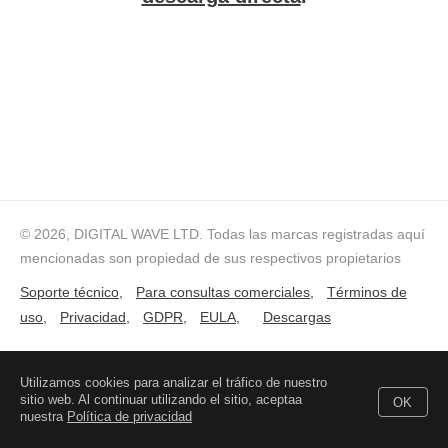
© 2026, DIGITAL WAVE LTD.
Todas las marcas registradas aquí
mencionadas son propiedad de sus respectivos propietarios
Soporte técnico
,
Para consultas comerciales
,
Términos de
uso
,
Privacidad
,
GDPR
,
EULA
,
Descargas
Utilizamos cookies para analizar el tráfico de nuestro
sitio web. Al continuar utilizando el sitio, aceptaa
OK
nuestra
Política de privacidad