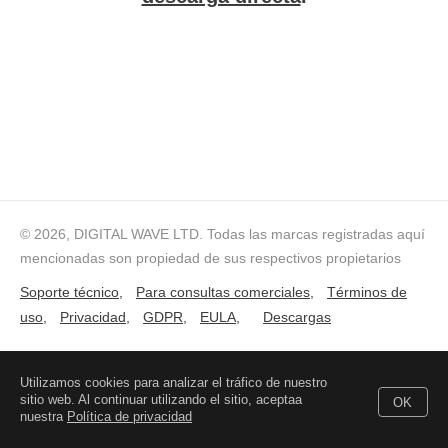
© 2026, DIGITAL WAVE LTD.
Todas las marcas registradas aquí
mencionadas son propiedad de sus respectivos propietarios
Soporte técnico
,
Para consultas comerciales
,
Términos de
uso
,
Privacidad
,
GDPR
,
EULA
,
Descargas
Utilizamos cookies para analizar el tráfico de nuestro
sitio web. Al continuar utilizando el sitio, aceptaa
OK
nuestra
Política de privacidad