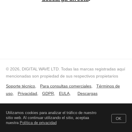
© 2026, DIGITAL WAVE LTD.
Todas las marcas registradas aquí
mencionadas son propiedad de sus respectivos propietarios
Soporte técnico
,
Para consultas comerciales
,
Términos de
uso
,
Privacidad
,
GDPR
,
EULA
,
Descargas
Utilizamos cookies para analizar el tráfico de nuestro
sitio web. Al continuar utilizando el sitio, aceptaa
OK
nuestra
Política de privacidad