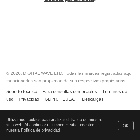
© 2026, DIGITAL WAVE LTD.
Todas las marcas registradas aquí
mencionadas son propiedad de sus respectivos propietarios
Soporte técnico
,
Para consultas comerciales
,
Términos de
uso
,
Privacidad
,
GDPR
,
EULA
,
Descargas
Utilizamos cookies para analizar el tráfico de nuestro
sitio web. Al continuar utilizando el sitio, aceptaa
OK
nuestra
Política de privacidad