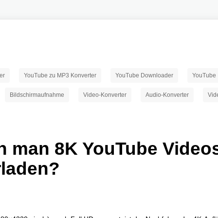
er
YouTube zu MP3 Konverter
YouTube Downloader
YouTube 
Bildschirmaufnahme
Video-Konverter
Audio-Konverter
Vid
n man 8K YouTube Video
rladen?