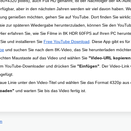
80×4320 pixels), auch Full HD genannt, ist der Nachfolger der 4K-Auf
verfügbar, aber in den nächsten Jahren werden wir viel davon haben. W
ung genießen möchten, gehen Sie auf YouTube. Dort finden Sie wirklich
 sie zur späteren Wiedergabe herunterzuladen, können Sie den YouTu
ier erfahren Sie, wie Sie Filme in 8K HDR 60FPS auf Ihren PC herunt
ie und installieren Sie
Free YouTube Download
. Diese App gibt es f
be
und suchen Sie nach dem 8K-Video, das Sie herunterladen möchte
rechten Maustaste auf das Video und wählen Sie
"Video-URL kopieren
um YouTube-Downloader und drücken Sie
"Einfügen"
. Der Video-Link 
gefügt.
blaue Linie unter den Video-Titel und wählen Sie das Format 4320p aus
oaden"
und warten Sie bis das Video fertig ist.
om