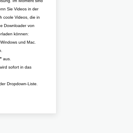
lösung. Im Moment sind
enn Sie Videos in der
 coole Videos, die in
be Downloader von
erladen können:
ür Windows und Mac.
n.
"
aus.
wird sofort in das
 der Dropdown-Liste.