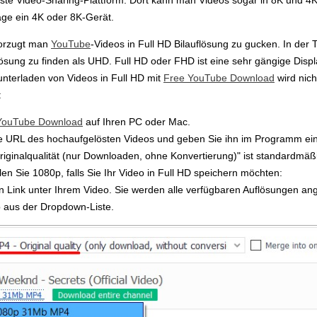
rste Video-Sharing-Plattform. Dort kann man Videos sogar in 8K und 
age ein 4K oder 8K-Gerät.
orzugt man
YouTube
-Videos in Full HD Bilauflösung zu gucken. In der Ta
uflösung zu finden als UHD. Full HD oder FHD ist eine sehr gängige Dis
unterladen von Videos in Full HD mit
Free YouTube Download
wird nich
:
YouTube Download
auf Ihren PC oder Mac.
die URL des hochaufgelösten Videos und geben Sie ihn im Programm ein
iginalqualität (nur Downloaden, ohne Konvertierung)" ist standardmäß
en Sie 1080p, falls Sie Ihr Video in Full HD speichern möchten:
en Link unter Ihrem Video. Sie werden alle verfügbaren Auflösungen a
 aus der Dropdown-Liste.