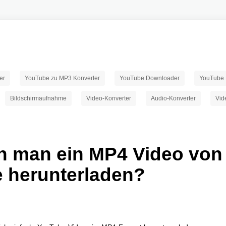
er
YouTube zu MP3 Konverter
YouTube Downloader
YouTube 
Bildschirmaufnahme
Video-Konverter
Audio-Konverter
Vid
n man ein MP4 Video von
 herunterladen?