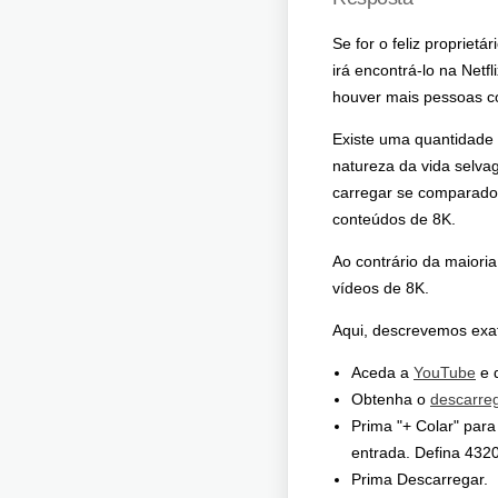
Se for o feliz propriet
irá encontrá-lo na Netf
houver mais pessoas co
Existe uma quantidade 
natureza da vida selva
carregar se comparado
conteúdos de 8K.
Ao contrário da maiori
vídeos de 8K.
Aqui, descrevemos exa
Aceda a
YouTube
e d
Obtenha o
descarre
Prima "+ Colar" para
entrada. Defina 4320
Prima Descarregar.