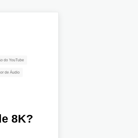
ão do YouTube
or de Áudio
de 8K?