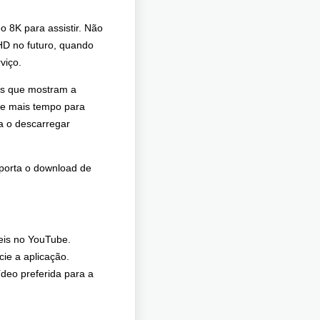
o 8K para assistir. Não
 HD no futuro, quando
viço.
ns que mostram a
de mais tempo para
a o descarregar
porta o download de
veis no YouTube.
cie a aplicação.
ídeo preferida para a