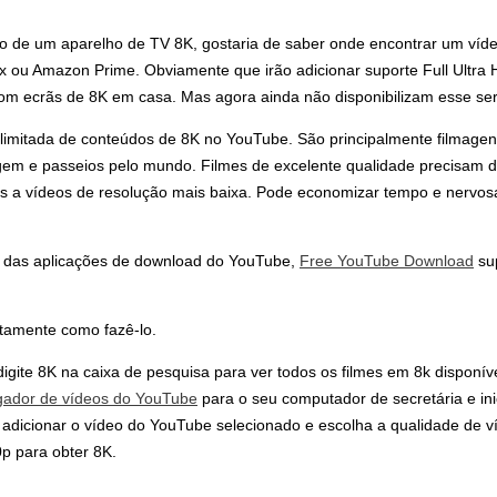
ário de um aparelho de TV 8K, gostaria de saber onde encontrar um víde
lix ou Amazon Prime. Obviamente que irão adicionar suporte Full Ultra
m ecrãs de 8K em casa. Mas agora ainda não disponibilizam esse ser
limitada de conteúdos de 8K no YouTube. São principalmente filmage
gem e passeios pelo mundo. Filmes de excelente qualidade precisam 
s a vídeos de resolução mais baixa. Pode economizar tempo e nervos
a das aplicações de download do YouTube,
Free YouTube Download
su
tamente como fazê-lo.
igite 8K na caixa de pesquisa para ver todos os filmes em 8k disponí
gador de vídeos do YouTube
para o seu computador de secretária e ini
 adicionar o vídeo do YouTube selecionado e escolha a qualidade de v
p para obter 8K.