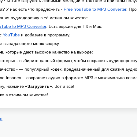
у? Хотите загружать любимые мелодии с YouTube и при этом полу
а? У нас есть что предложить -
Free YouTube to MP3 Converter
. Пр
раняя аудиодорожку в её истинном качестве.
uTube to MP3 Converter
. Есть версии для ПК и Мак.
 с
YouTube
и добавьте в программу.
з выпадающего меню сверху.
в, которые дают высокое качество на выходе:
потерь» - выбирите данный формат, чтобы сохранить аудиодорожку 
ачество» — популярный кодек, предназначенный для сжатия аудио
ame Insane» – сохраняет аудио в формате MP3 с максимально воз
зку, нажмите
«Загрузить»
. Вот и все!
ко в отличном качестве!
om