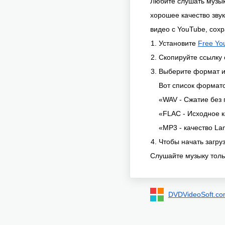
Любите слушать музык
хорошее качество звук
видео с YouTube, сох
Установите
Free Yo
Скопируйте ссылку
Выберите формат и
Вот список формато
«WAV - Сжатие без 
«FLAC - Исходное к
«MP3 - качество L
Чтобы начать загру
Слушайте музыку толь
DVDVideoSoft.c