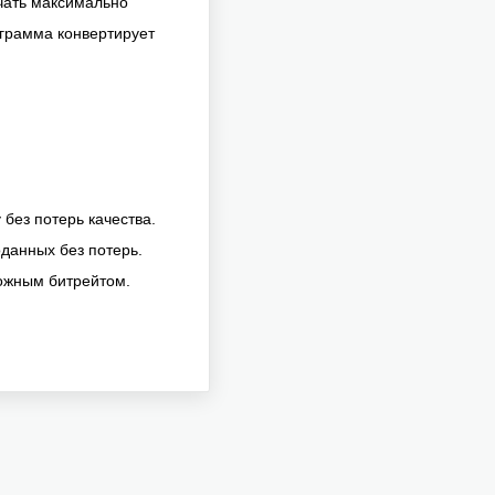
чать максимально
ограмма конвертирует
без потерь качества.
данных без потерь.
можным битрейтом.