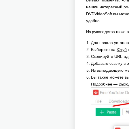
Бывают моменты, когда
нашли интересный ро
DVDVideoSoft вы може
удобно.
Из руководства ниже в
Для начала устано
Выберите на
Ютуб
п
Скопируйте URL-адр
Добавьте ссылку в 
Из выпадающего ме
Вы также можете в
Подробнее — Выход