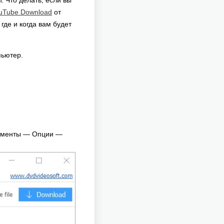
. Что делать, если вы
uTube Download
от
где и когда вам будет
пьютер.
рументы — Опции —