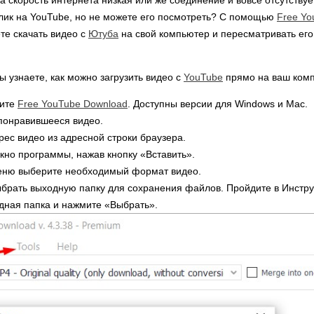
 скорость интернета низкая или же соединение и вовсе отсутствует
лик на YouTube, но не можете его посмотреть? С помощью
Free Yo
те скачать видео с
Ютуба
на свой компьютер и пересматривать его 
ы узнаете, как можно загрузить видео с
YouTube
прямо на ваш ком
вите
Free YouTube Download
. Доступны версии для Windows и Mac.
онравившееся видео.
ес видео из адресной строки браузера.
окно программы, нажав кнопку «Вставить».
ню выберите необходимый формат видео.
ыбрать выходную папку для сохранения файлов. Пройдите в Инст
ная папка и нажмите «Выбрать».