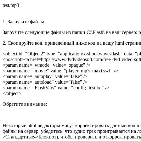
test.mp3
1. Загрузите файлы
Загрузите следующие файлы из папки C:\Flash\ на ваш сервер: pl
2. Скопируйте код, приведенный ниже код на вашу html страни
<object id="Object2" type="application/x-shockwave-flash" data=
<noscript><a href=https://www.dvdvideosoft.com/free-dvd-video-sof
<param name="wmode" value="opaque" />
<param name="movie" value="player_mp3_maxi.swf" />
<param name="autoplay" value="false" />
<param name="autoload" value="false" />
<param name="FlashVars" value="config=test.txt" />
</object>
Обратите внимание:
Некоторые html редакторы могут корректировать данный код в 
файлы на сервер, убедитесь, что аудио трек проигрывается на
>Стандартные->Блокнот), чтобы проверить и откорректировать