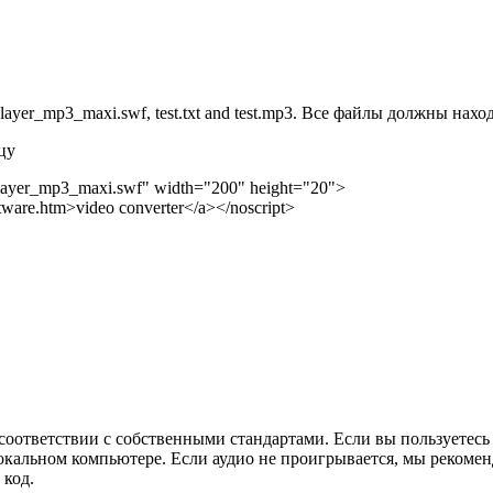
ayer_mp3_maxi.swf, test.txt and test.mp3. Все файлы должны нахо
цу
"player_mp3_maxi.swf" width="200" height="20">
tware.htm>video converter</a></noscript>
соответствии с собственными стандартами. Если вы пользуетесь
 локальном компьютере. Если аудио не проигрывается, мы реком
 код.