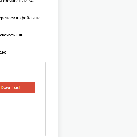
м скачивать MP4-
переносить файлы на
скачать или
део.