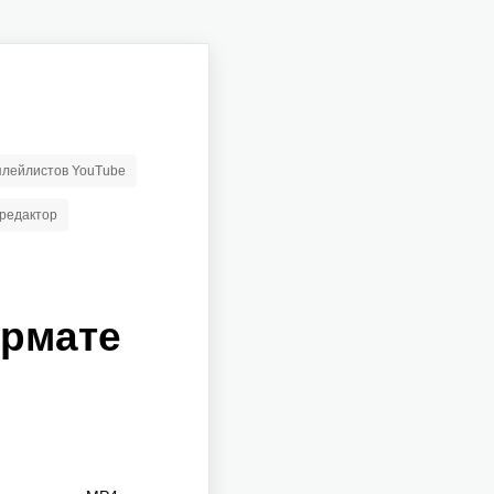
 плейлистов YouTube
редактор
ормате