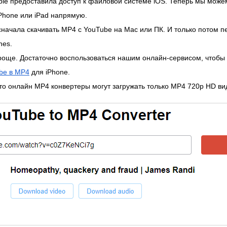
le предоставила доступ к файловой системе iOS. Теперь мы може
Phone или iPad напрямую.
начала скачивать MP4 с YouTube на Mac или ПК. И только потом 
nes.
роще. Достаточно воспользоваться нашим онлайн-сервисом, чтобы 
be в MP4
для iPhone.
то онлайн MP4 конвертеры могут загружать только MP4 720p HD ви