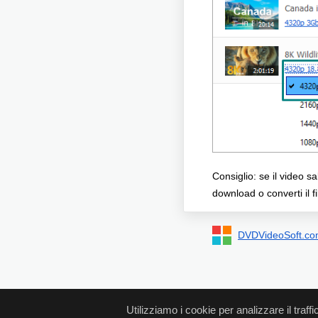
Consiglio: se il video s
download o converti il f
DVDVideoSoft.c
Utilizziamo i cookie per analizzare il traffi