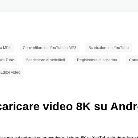
 a MP4
Convertitore da YouTube a MP3
Scaricatore da YouTube
a YouTube
Scaricatore di sottotitoli
Registratore di schermo
Conve
Editor video
aricare video 8K su Andr
ivi per cui potresti voler scaricare i video 8K di YouTube da riprodurre s