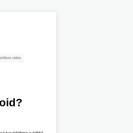
rtitore video
oid?
ul tuo telefono o tablet