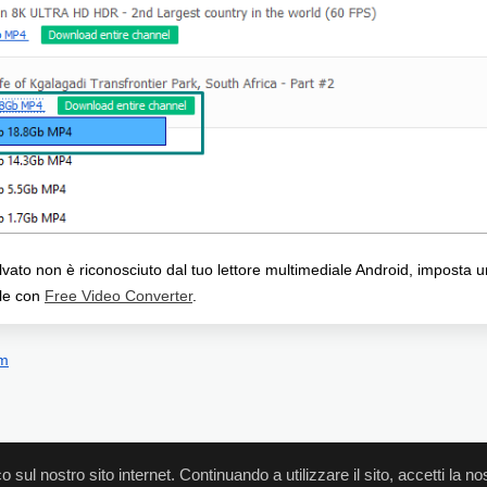
alvato non è riconosciuto dal tuo lettore multimediale Android, imposta un
ile con
Free Video Converter
.
om
co sul nostro sito internet. Continuando a utilizzare il sito, accetti la n