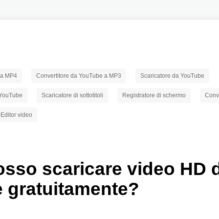
 a MP4
Convertitore da YouTube a MP3
Scaricatore da YouTube
a YouTube
Scaricatore di sottotitoli
Registratore di schermo
Conve
Editor video
sso scaricare video HD 
 gratuitamente?