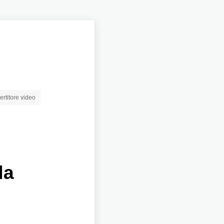
rtitore video
da