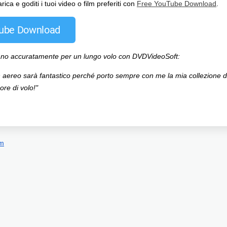
ica e goditi i tuoi video o film preferiti con
Free YouTube Download
.
Tube Download
arano accuratamente per un lungo volo con DVDVideoSoft:
in aereo sarà fantastico perché porto sempre con me la mia collezione 
re di volo!"
om