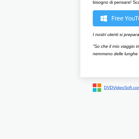
bisogno di pensare! Scar
Free You
I nostri utenti si prep
"So che il mio viaggio 
nemmeno delle lunghe o
DVDVideoSoft.c